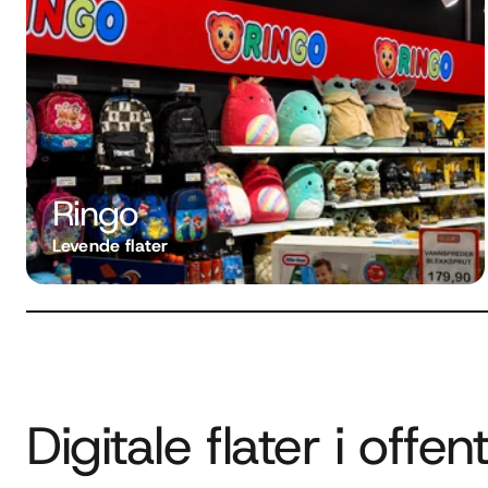
Ringo
Levende flater
Digitale flater i offe