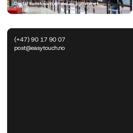
Digital kunst som en del av byrommet
(+47) 90 17 90 07
post@easytouch.no