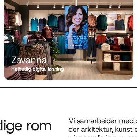
Zavanna
Helhetlig digital løsning 
ntlige rom
Vi samarbeider med of
der arkitektur, kunst