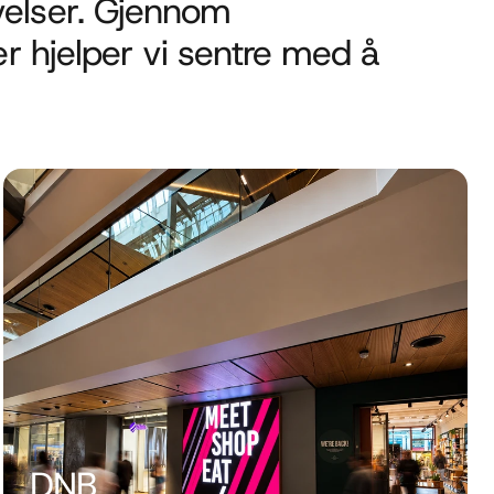
elser. Gjennom 
r hjelper vi sentre med å 
DNB