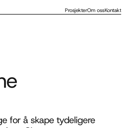
Prosjekter
Om oss
Kontakt
ne 
 for å skape tydeligere 