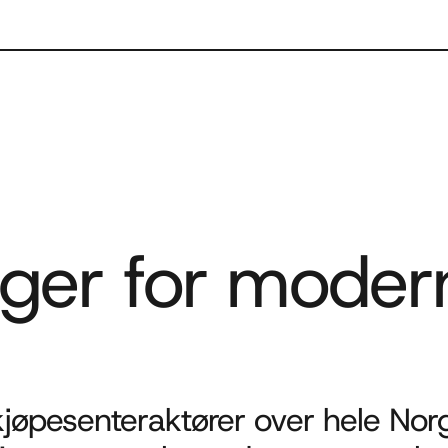
nger for moder
øpesenteraktører over hele Norge