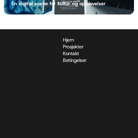
En digital scene for kultur og opplevelser
Hjem
Prosjekter
Kontakt
Betingelser