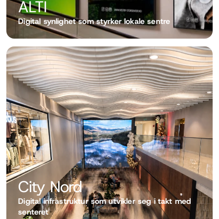
ALTI
Digital synlighet som styrker lokale sentre
City Nord 
Digital infrastruktur som utvikler seg i takt med 
senteret