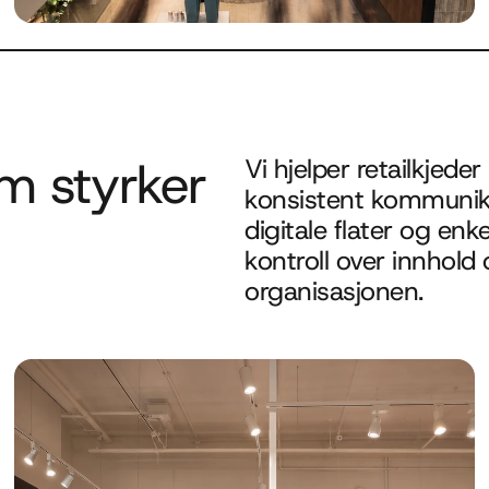
m styrker 
Vi hjelper retailkjede
konsistent kommunika
digitale flater og enkel
kontroll over innhold o
organisasjonen.