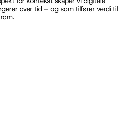
ekt for kontekst skaper vi digitale 
gerer over tid – og som tilfører verdi til 
yrom.