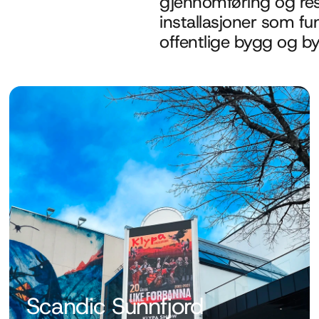
gjennomføring og resp
installasjoner som fun
offentlige bygg og b
Scandic Sunnfjord