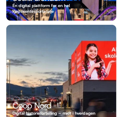
Én digital plattform for en hel 
kjøpesenterportefølje
Coop Nord 
Digital historiefortelling – midt i hverdagen